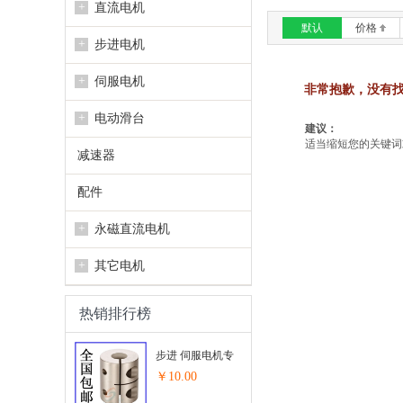
+
直流电机
默认
价格
+
步进电机
+
伺服电机
非常抱歉，没有
+
电动滑台
建议：
适当缩短您的关键词或
减速器
配件
+
永磁直流电机
+
其它电机
热销排行榜
步进 伺服电机专
用联轴器...
￥10.00