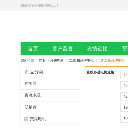
您好,欢迎光临松邦精工！
首页
客户留言
友情链接
帮
您的位置：
首页
>
步进电机
>
二/四相步进电机
>
0.9°二相步进电机
商品分类
直线步进电机规格：
42
控制器
42
直流电源
42
联轴器
12
16
+
交流电机