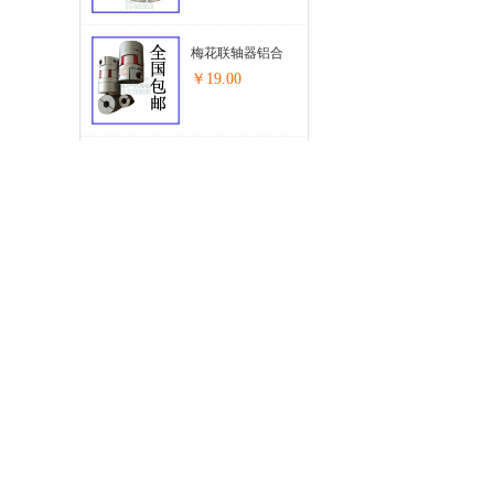
梅花联轴器铝合
金连接器步...
￥19.00
正品明纬24V...
￥85.00
正品明纬24V...
￥70.00
正品明纬48V5.2A
开关电源步进...
￥110.00