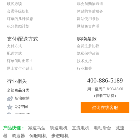
顾客必读
非会员购物通道
会员等级折扣
体贴的售后服务
订单的几种状态
网站使用条款
积分奖励计划
网站免责声明
商品退货保障
简单的购物流程
支付/配送方式
购物条款
支付方式
会员注册协议
配送方式
隐私保护政策
订单何时出库？
技术支持
网上支付小贴士
行业相关
关于送货和验货
400-886-5189
行业相关
周一至周日 8:00-18:00
全部商品分类
（仅收市话费）
新浪微博
QQ空间
咨询在线客服
官方微信
产品快链：
减速马达
调速电机
直流电机
电动滑台
减速
器
调速器
伺服电机
步进电机