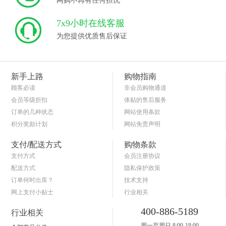
网购不再有任何担忧
7x9小时在线客服
为您提供优质售后保证
新手上路
购物指南
顾客必读
非会员购物通道
会员等级折扣
体贴的售后服务
订单的几种状态
网站使用条款
积分奖励计划
网站免责声明
商品退货保障
简单的购物流程
支付/配送方式
购物条款
支付方式
会员注册协议
配送方式
隐私保护政策
订单何时出库？
技术支持
网上支付小贴士
行业相关
关于送货和验货
400-886-5189
行业相关
周一至周日 8:00-18:00