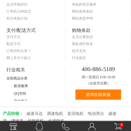
会员等级折扣
体贴的售后服务
订单的几种状态
网站使用条款
积分奖励计划
网站免责声明
商品退货保障
简单的购物流程
支付/配送方式
购物条款
支付方式
会员注册协议
配送方式
隐私保护政策
订单何时出库？
技术支持
网上支付小贴士
行业相关
关于送货和验货
400-886-5189
行业相关
周一至周日 8:00-18:00
全部商品分类
（仅收市话费）
新浪微博
QQ空间
咨询在线客服
官方微信
产品快链：
减速马达
调速电机
直流电机
电动滑台
减速
器
调速器
伺服电机
步进电机
0