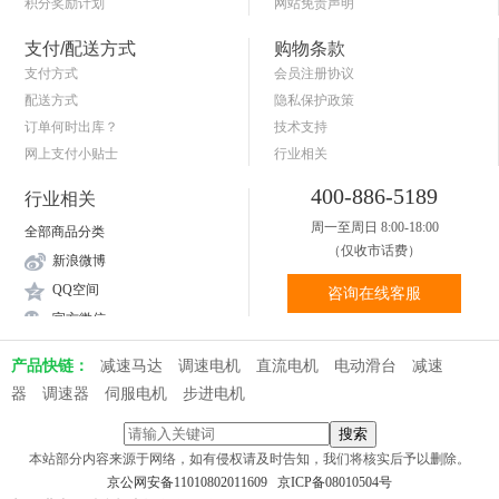
积分奖励计划
网站免责声明
商品退货保障
简单的购物流程
支付/配送方式
购物条款
支付方式
会员注册协议
配送方式
隐私保护政策
订单何时出库？
技术支持
网上支付小贴士
行业相关
关于送货和验货
400-886-5189
行业相关
周一至周日 8:00-18:00
全部商品分类
（仅收市话费）
新浪微博
QQ空间
咨询在线客服
官方微信
产品快链：
减速马达
调速电机
直流电机
电动滑台
减速
器
调速器
伺服电机
步进电机
本站部分内容来源于网络，如有侵权请及时告知，我们将核实后予以删除。
京公网安备11010802011609
京ICP备08010504号