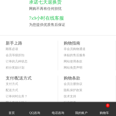
承诺七天退换货
网购不再有任何担忧
7x9小时在线客服
为您提供优质售后保证
新手上路
购物指南
顾客必读
非会员购物通道
会员等级折扣
体贴的售后服务
订单的几种状态
网站使用条款
积分奖励计划
网站免责声明
商品退货保障
简单的购物流程
支付/配送方式
购物条款
支付方式
会员注册协议
配送方式
隐私保护政策
订单何时出库？
技术支持
网上支付小贴士
行业相关
0
关于送货和验货
400-886-5189
行业相关
首页
QQ咨询
电话咨询
我的账户
购物车