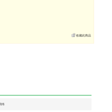
收藏此商品
明纬