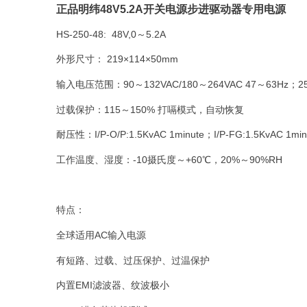
正品明纬48V5.2A开关电源步进驱动器专用电源
HS-250-48: 48V,0～5.2A
外形尺寸： 219×114×50mm
输入电压范围：90～132VAC/180～264VAC 47～63Hz；2
过载保护：115～150% 打嗝模式，自动恢复
耐压性：I/P-O/P:1.5KvAC 1minute；I/P-FG:1.5KvAC 1minu
工作温度、湿度：-10摄氏度～+60℃，20%～90%RH
特点：
全球适用AC输入电源
有短路、过载、过压保护、过温保护
内置EMI滤波器、纹波极小