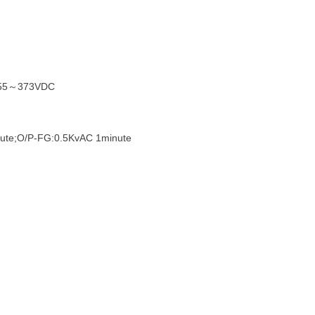
55～373VDC
te;O/P-FG:0.5KvAC 1minute