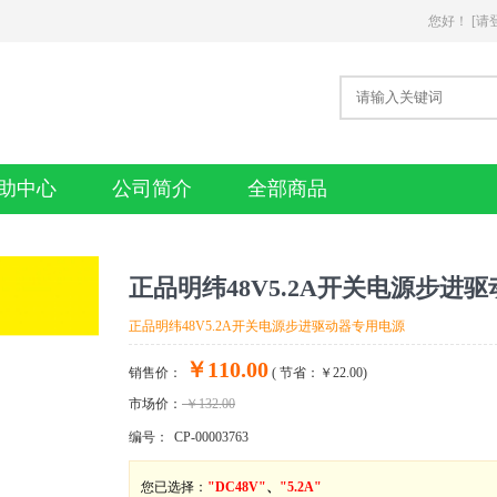
您好
！
[请
助中心
公司简介
全部商品
正品明纬48V5.2A开关电源步进
正品明纬48V5.2A开关电源步进驱动器专用电源
￥110.00
销售价：
(
节省：￥22.00
)
市场价：
￥132.00
编号：
CP-00003763
您已选择：
"DC48V"
、
"5.2A"