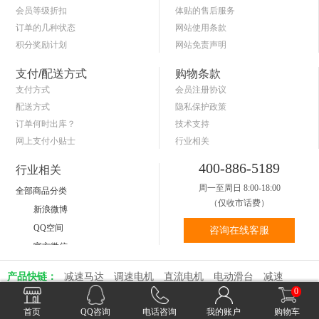
会员等级折扣
体贴的售后服务
订单的几种状态
网站使用条款
积分奖励计划
网站免责声明
商品退货保障
简单的购物流程
支付/配送方式
购物条款
支付方式
会员注册协议
配送方式
隐私保护政策
订单何时出库？
技术支持
网上支付小贴士
行业相关
关于送货和验货
400-886-5189
行业相关
周一至周日 8:00-18:00
全部商品分类
（仅收市话费）
新浪微博
QQ空间
咨询在线客服
官方微信
产品快链：
减速马达
调速电机
直流电机
电动滑台
减速
0
器
调速器
伺服电机
步进电机
首页
QQ咨询
电话咨询
我的账户
购物车